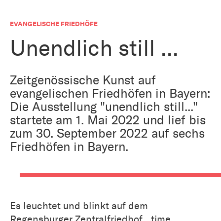
Bestattung
Kirche und Geld
Aktiv gegen Missbrauch
EVANGELISCHE FRIEDHÖFE
Kirchenjahr
Reformprozess PUK
Unendlich still ...
Bildung und Gesellschaft
Ökumene
Arbeiten bei der Kirche
Zeitgenössische Kunst auf
Tourismus
evangelischen Friedhöfen in Bayern:
Religion in der Schule
Die Ausstellung "unendlich still..."
Weltanschauungsfragen
startete am 1. Mai 2022 und lief bis
Kunst
zum 30. September 2022 auf sechs
Friedhöfen in Bayern.
Gegen Rechtsextremismus
Es leuchtet und blinkt auf dem
Regensburger Zentralfriedhof. „time