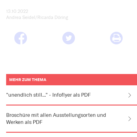
13.10.2022
Andrea Seidel/Ricarda Döring
MEHR ZUM THEMA
weitere
Informationen
"unendlich still..." - Infoflyer als PDF
zum
Artikel
als
Downloads
Broschüre mit allen Ausstellungsorten und
oder
Links
Werken als PDF