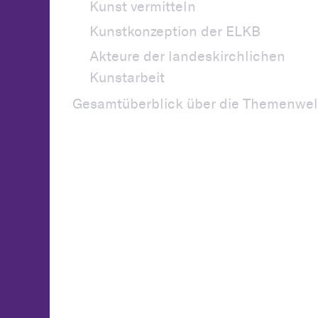
Kunst vermitteln
Kunstkonzeption der ELKB
Akteure der landeskirchlichen
Kunstarbeit
Gesamtüberblick über die Themenwel