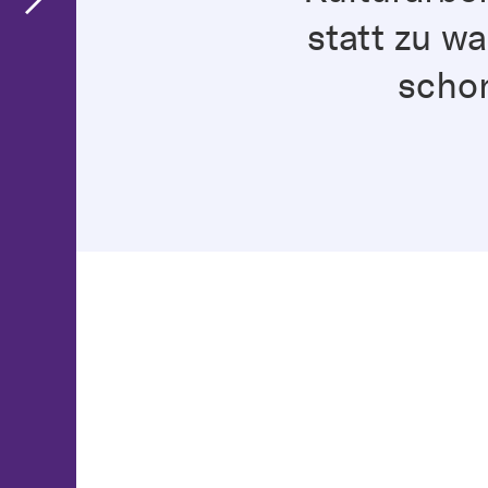
statt zu w
scho