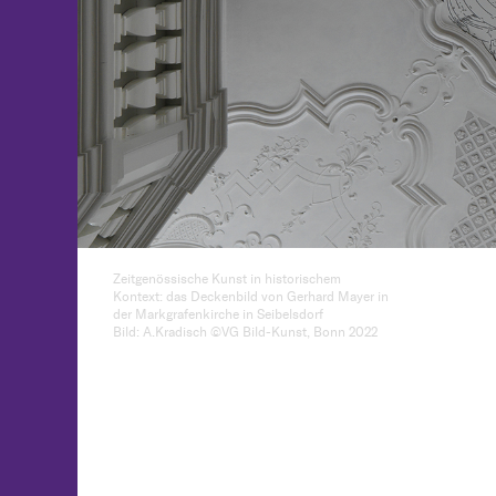
Zeitgenössische Kunst in historischem
Kontext: das Deckenbild von Gerhard Mayer in
der Markgrafenkirche in Seibelsdorf
Bild: A.Kradisch ©VG Bild-Kunst, Bonn 2022